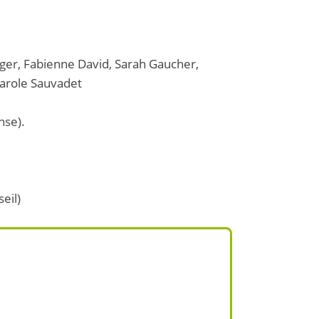
nger, Fabienne David, Sarah Gaucher,
Carole Sauvadet
nse).
eil)