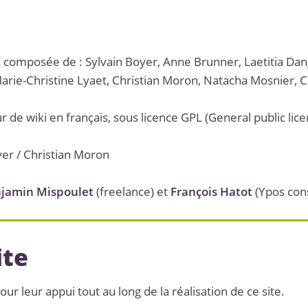
e
LE composée de : Sylvain Boyer, Anne Brunner, Laetitia Da
arie-Christine Lyaet, Christian Moron, Natacha Mosnier, 
r de wiki en français, sous licence GPL (General public lice
yer / Christian Moron
jamin Mispoulet
(freelance) et
François Hatot
(Ypos cons
ite
r leur appui tout au long de la réalisation de ce site.