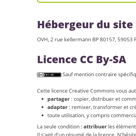
Hébergeur du site
OVH, 2 rue kellermann BP 80157, 59053
Licence CC By-SA
Sauf mention contraire spécifiq
Cette licence Creative Commons vous auto
partager
: copier, distribuer et com
adapter
: remixer, transformer et cré
toute utilisation, y compris commerci
La seule condition :
attribuer
les éléments
Il s'agit d'un résumé de la licence. N'hési