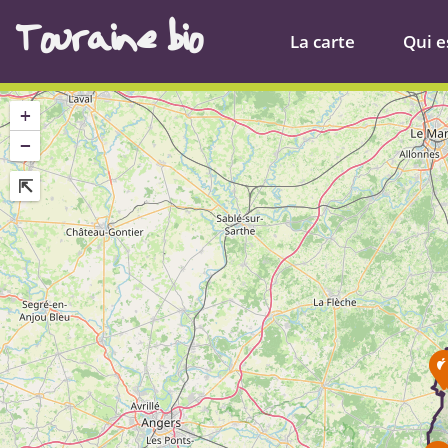
Touraine bio
La carte
Qui es
+
−